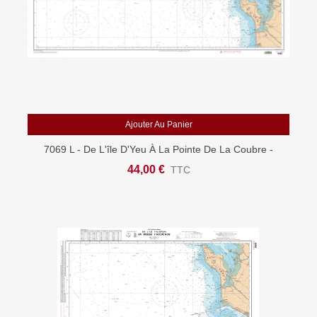
Ajouter Au Panier
7069 L - De L'île D'Yeu À La Pointe De La Coubre -
Plateau De Rochebonne - Carte Marine Shom Papier
44,00 €
TTC