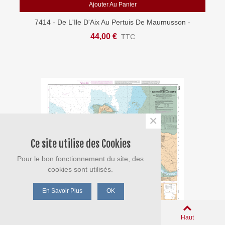
Ajouter Au Panier
7414 - De L'Ile D'Aix Au Pertuis De Maumusson -
Coureau D'Oléron - Carte Marine Shom Papier
44,00 €
TTC
×
Ce site utilise des Cookies
Pour le bon fonctionnement du site, des
cookies sont utilisés.
En Savoir Plus
OK
0
Panier
Aimé
Haut