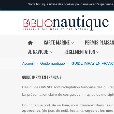
Notre boutique utilise des cookies pour améliorer l'expérience 
CARTE MARINE
PERMIS PLAISA
JE NAVIGUE
RÉGLEMENTATION
Accueil
>
Guide nautique
>
GUIDE IMRAY EN FRANC
GUIDE IMRAY EN FRANCAIS
Ces guides
IMRAY
sont l’adaptation française des ouvrag
La présentation claire de ces guides Imray et les
multip
Pour chaque port, île ou baie, vous trouverez dans ces 
approches
(de jour, de nuit),
les amarrages et les mouil