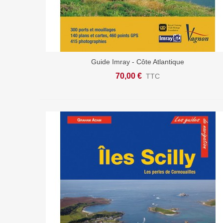
Guide Imray - Côte Atlantique
Ajouter Au Panier
70,00 €
TTC