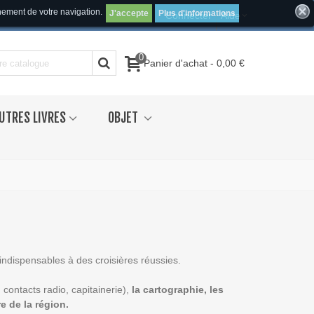
inement de votre navigation.
J'accepte
Plus d'informations
Connecter
Aide
0
Panier d'achat
-
0,00 €
UTRES LIVRES
OBJET
ndispensables à des croisières réussies.
 contacts radio, capitainerie),
la cartographie, les
re de la région.