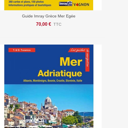
Guide Imray Grèce Mer Egée
Ajouter Au Panier
70,00 €
TTC