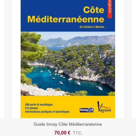
Guide Imray Côte Méditerranéenne
Ajouter Au Panier
70,00 €
TTC