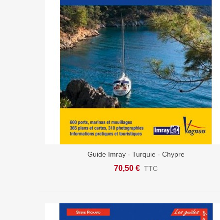
Guide Imray - Turquie - Chypre
Ajouter Au Panier
70,50 €
TTC