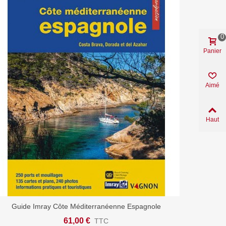
0
Panier
Aimé
Haut
Guide Imray Côte Méditerranéenne Espagnole
Afficher Plus
61,00 €
TTC