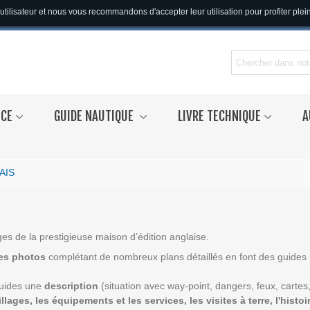
utilisateur et nous vous recommandons d'accepter leur utilisation pour profiter ple
NCE
GUIDE NAUTIQUE
LIVRE TECHNIQUE
A
AIS
es de la prestigieuse maison d’édition anglaise.
les photos
complétant de nombreux plans détaillés en font des guides i
guides une
description
(situation avec way-point, dangers, feux, cartes,
lages, les équipements et les services, les visites à terre, l'histoi