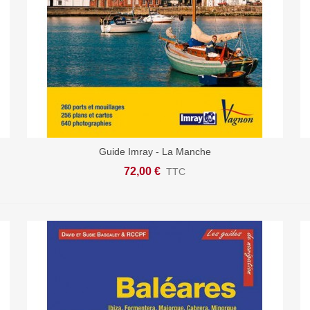
Guide Imray - La Manche
Afficher Plus
72,00 €
TTC