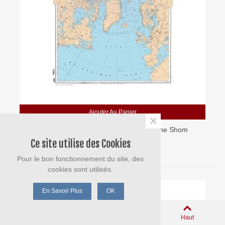
Ajouter Au Panier
×
5966 - Carte Polaire Nord - Carte Marine Shom
Ce site utilise des Cookies
44,00 €
TTC
Pour le bon fonctionnement du site, des
cookies sont utilisés.
En Savoir Plus
OK
0
Panier
Aimé
Haut