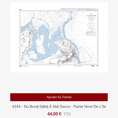
Ajouter Au Panier
4244 - Du Bordj Djilidj À Sidi Garus - Partie Nord De L'île
De Djerba - Carte Marine Shom Papier
44,00 €
TTC