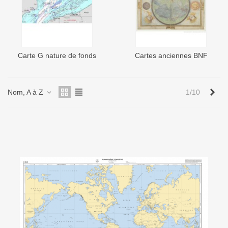
Carte G nature de fonds
Cartes anciennes BNF
Sui
Nom, A à Z
1/10