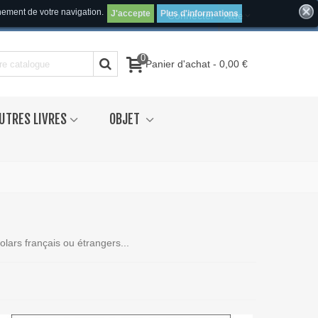
inement de votre navigation.
J'accepte
Plus d'informations
Connecter
Aide
0
Panier d'achat
-
0,00 €
UTRES LIVRES
OBJET
lars français ou étrangers...