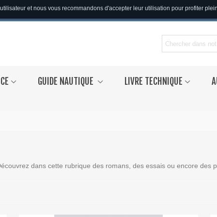
utilisateur et nous vous recommandons d'accepter leur utilisation pour profiter ple
NCE
GUIDE NAUTIQUE
LIVRE TECHNIQUE
A
. Découvrez dans cette rubrique des romans, des essais ou encore des po