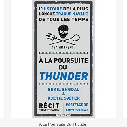
A La Poursuite Du Thunder
Ajouter Au Panier