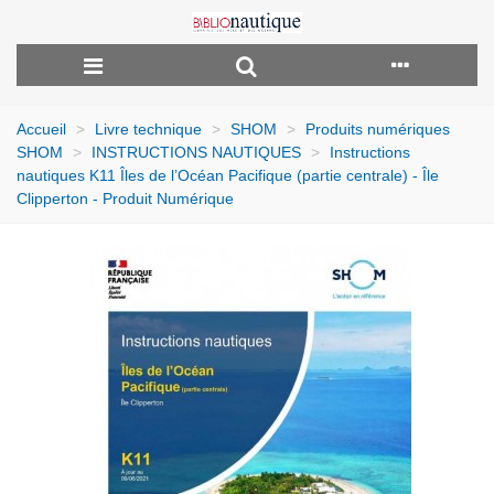
Accueil
>
Livre technique
>
SHOM
>
Produits numériques
SHOM
>
INSTRUCTIONS NAUTIQUES
>
Instructions
nautiques K11 Îles de l’Océan Pacifique (partie centrale) - Île
Clipperton - Produit Numérique