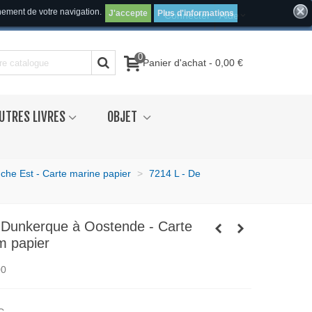
inement de votre navigation.
J'accepte
Plus d'informations
Connecter
Aide
0
Panier d'achat
-
0,00 €
UTRES LIVRES
OBJET
che Est - Carte marine papier
>
7214 L - De
 Dunkerque à Oostende - Carte
m papier
00