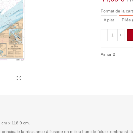
TT
Format de la car
A plat
Pliée 
-
+
Aimer
0
1 cm x 118,9 cm.
incipale la résistance à l'usage en milieu humide (pluie, embruns), tou