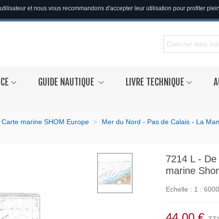
utilisateur et nous vous recommandons d'accepter leur utilisation pour profiter ple
NCE
GUIDE NAUTIQUE
LIVRE TECHNIQUE
A
Carte marine SHOM Europe
>
Mer du Nord - Pas de Calais - La Man
7214 L - De
marine Sho
Echelle : 1 : 600
44,00 €