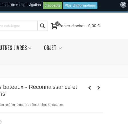
inement de votre navigation.
J'accepte
Plus d'informations
Connecter
Aide
0
Panier d'achat
-
0,00 €
UTRES LIVRES
OBJET
s bateaux - Reconnaissance et
ons
terpréter tous les feux des bateaux.
C