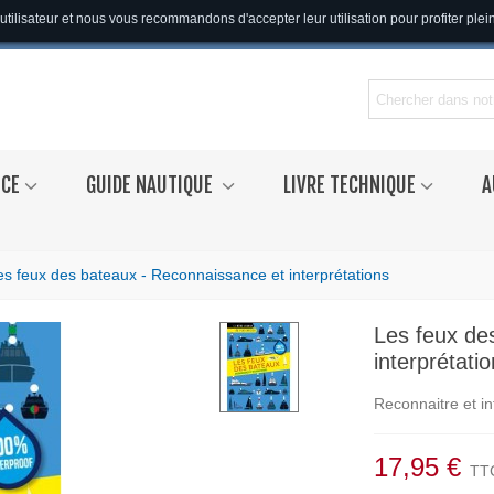
utilisateur et nous vous recommandons d'accepter leur utilisation pour profiter ple
NCE
GUIDE NAUTIQUE
LIVRE TECHNIQUE
A
es feux des bateaux - Reconnaissance et interprétations
Les feux de
interprétati
Reconnaitre et in
17,95 €
TT