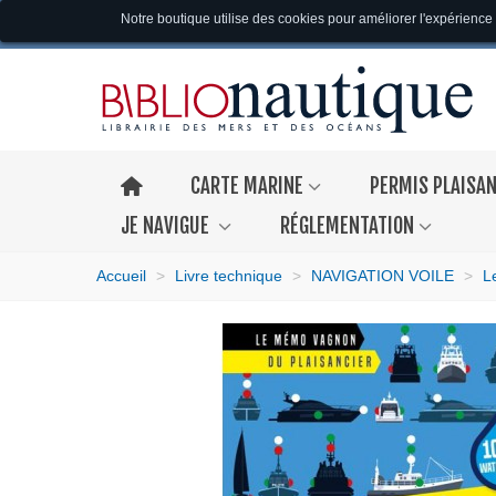
Notre boutique utilise des cookies pour améliorer l'expérience 
CARTE MARINE
PERMIS PLAISA
JE NAVIGUE
RÉGLEMENTATION
Accueil
>
Livre technique
>
NAVIGATION VOILE
>
L