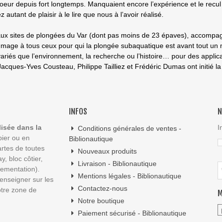
coeur depuis fort longtemps. Manquaient encore l’expérience et le recul 
utant de plaisir à le lire que nous à l’avoir réalisé.
eaux sites de plongées du Var (dont pas moins de 23 épaves), accompa
mmage à tous ceux pour qui la plongée subaquatique est avant tout un 
iés que l’environnement, la recherche ou l’histoire… pour des applicati
 Jacques-Yves Cousteau, Philippe Tailliez et Frédéric Dumas ont initié 
INFOS
N
lisée dans la
I
Conditions générales de ventes -
pier ou en
Biblionautique
artes de toutes
Nouveaux produits
y, bloc côtier,
Livraison - Biblionautique
lementation).
Mentions légales - Biblionautique
enseigner sur les
Contactez-nous
otre zone de
M
Notre boutique
Paiement sécurisé - Biblionautique