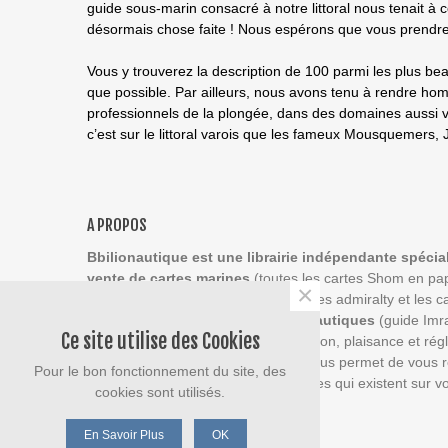
guide sous-marin consacré à notre littoral nous tenait à 
désormais chose faite ! Nous espérons que vous prendrez a
Vous y trouverez la description de 100 parmi les plus b
que possible. Par ailleurs, nous avons tenu à rendre ho
professionnels de la plongée, dans des domaines aussi var
c’est sur le littoral varois que les fameux Mousquemers,
A PROPOS
Bbilionautique est une librairie indépendante spécia
vente de cartes marines
(toutes les cartes Shom en pa
×
numérique, les cartes Imray, les cartes admiralty et les c
les zones du monde),
des
guides nautiques
(guide Imra
Ce site utilise des Cookies
bloc marine, almanach du marin breton, plaisance et rég
Notre savoir faire en cartographie nous permet de vous r
Pour le bon fonctionnement du site, des
cartes marines et les guides nautiques qui existent sur v
cookies sont utilisés.
navigation.
contact@biblionautique.com
En Savoir Plus
OK