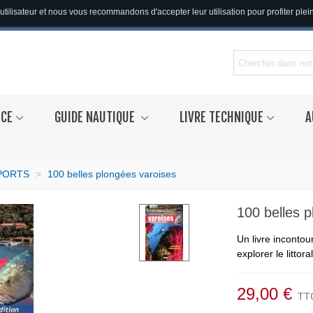
utilisateur et nous vous recommandons d'accepter leur utilisation pour profiter ple
NCE
GUIDE NAUTIQUE
LIVRE TECHNIQUE
A
PORTS
>
100 belles plongées varoises
100 belles 
Un livre incontou
explorer le littora
29,00 €
TT