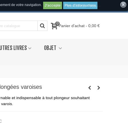
inement de votre navigation.
J'accepte
Plus d'informations
Connecter
Aide
0
Panier d'achat
-
0,00 €
UTRES LIVRES
OBJET
plongées varoises
rnable et indispensable à tout plongeur souhaitant
l varois.
C