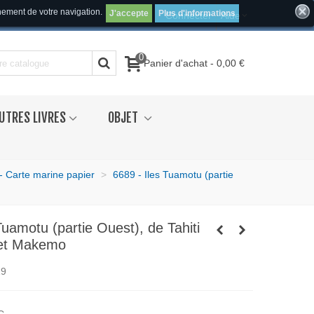
inement de votre navigation.
J'accepte
Plus d'informations
Connecter
Aide
0
Panier d'achat
-
0,00 €
UTRES LIVRES
OBJET
 - Carte marine papier
>
6689 - Iles Tuamotu (partie
Tuamotu (partie Ouest), de Tahiti
 et Makemo
19