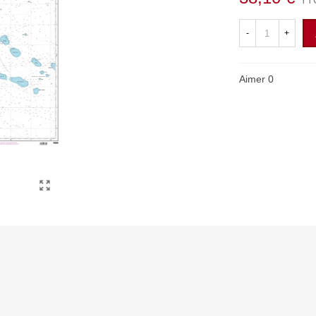
TT
-
+
Aimer
0