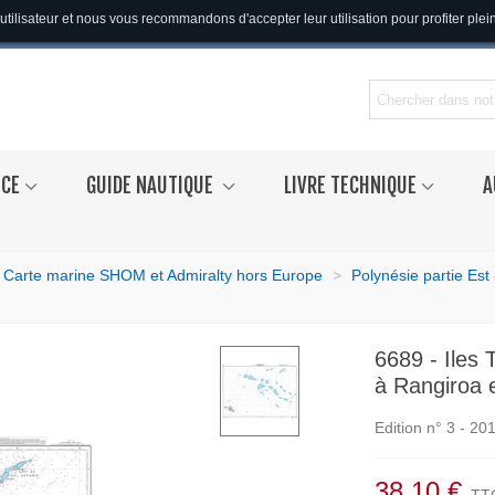
utilisateur et nous vous recommandons d'accepter leur utilisation pour profiter ple
NCE
GUIDE NAUTIQUE
LIVRE TECHNIQUE
A
Carte marine SHOM et Admiralty hors Europe
>
Polynésie partie Est
6689 - Iles 
à Rangiroa
Edition n° 3 - 20
38,10 €