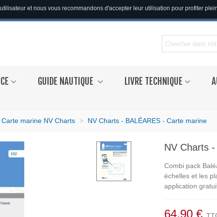
utilisateur et nous vous recommandons d'accepter leur utilisation pour profiter ple
NCE
GUIDE NAUTIQUE
LIVRE TECHNIQUE
A
Carte marine NV Charts
>
NV Charts - BALÉARES - Carte marine
NV Charts 
Combi pack Baléa
échelles et
les p
application gratui
64,90 €
TT