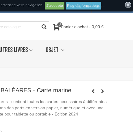
inement de votre navigation.
J'accepte
Plus d'informations
Connecter
Aide
0
Panier d'achat
-
0,00 €
UTRES LIVRES
OBJET
- BALÉARES - Carte marine
res : contient toutes les cartes
nécessaires à différentes
lans des ports en version papier,
numérique et avec une
te
pour tablette ou portable - Edition 2024
C