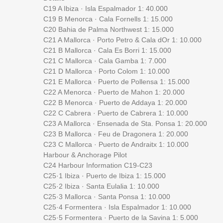
C19 A Ibiza · Isla Espalmador 1: 40.000
C19 B Menorca · Cala Fornells 1: 15.000
C20 Bahia de Palma Northwest 1: 15.000
C21 A Mallorca · Porto Petro & Cala dOr 1: 10.000
C21 B Mallorca · Cala Es Borri 1: 15.000
C21 C Mallorca · Cala Gamba 1: 7.000
C21 D Mallorca · Porto Colom 1: 10.000
C21 E Mallorca · Puerto de Pollensa 1: 15.000
C22 A Menorca · Puerto de Mahon 1: 20.000
C22 B Menorca · Puerto de Addaya 1: 20.000
C22 C Cabrera · Puerto de Cabrera 1: 10.000
C23 A Mallorca · Ensenada de Sta. Ponsa 1: 20.000
C23 B Mallorca · Feu de Dragonera 1: 20.000
C23 C Mallorca · Puerto de Andraitx 1: 10.000
Harbour & Anchorage Pilot
C24 Harbour Information C19-C23
C25·1 Ibiza · Puerto de Ibiza 1: 15.000
C25·2 Ibiza · Santa Eulalia 1: 10.000
C25·3 Mallorca · Santa Ponsa 1: 10.000
C25·4 Formentera · Isla Espalmador 1: 10.000
C25·5 Formentera · Puerto de la Savina 1: 5.000