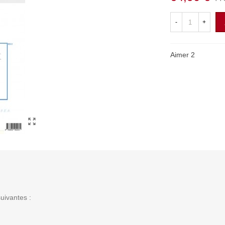
-
+
Aimer
2
uivantes :