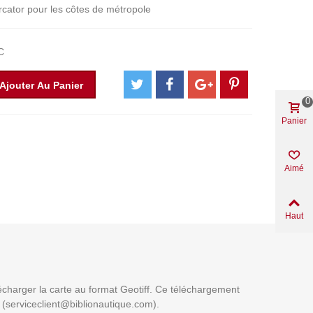
rcator pour les côtes de métropole
C
Ajouter Au Panier
0
Panier
Aimé
Haut
lécharger la carte au format Geotiff. Ce téléchargement
t (serviceclient@biblionautique.com).