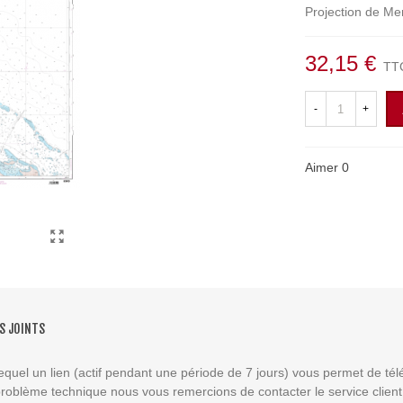
Projection de Me
32,15 €
TT
-
+
Aimer
0
S JOINTS
equel un lien (actif pendant une période de 7 jours) vous permet de té
 problème technique nous vous remercions de contacter le service clien