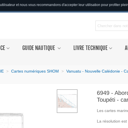
utilisateur et nous vous recommandons d'accepter leur utilisation pour profiter ple
NCE
GUIDE NAUTIQUE
LIVRE TECHNIQUE
A
UE
>
Cartes numériques SHOM
>
Vanuatu - Nouvelle Calédonie - C
6949 - Abord
Toupéti - c
Les cartes marin
La résolution es