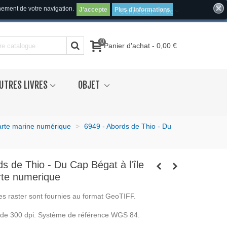
inement de votre navigation.
J'accepte
Plus d'informations
Connecter
Aide
0
Panier d'achat
-
0,00 €
UTRES LIVRES
OBJET
arte marine numérique
>
6949 - Abords de Thio - Du
s de Thio - Du Cap Bégat à l'île
arte numerique
es raster sont fournies au format GeoTIFF.
t de 300 dpi. Système de référence WGS 84.