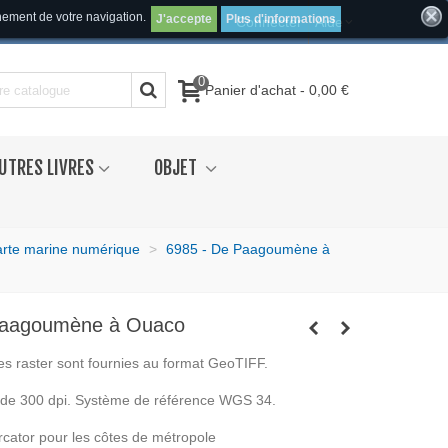
inement de votre navigation.
J'accepte
Plus d'informations
Connecter
Aide
0
Panier d'achat
-
0,00 €
UTRES LIVRES
OBJET
arte marine numérique
>
6985 - De Paagoumène à
Paagoumène à Ouaco
es raster sont fournies au format GeoTIFF.
t de 300 dpi. Système de référence WGS 34.
rcator pour les côtes de métropole