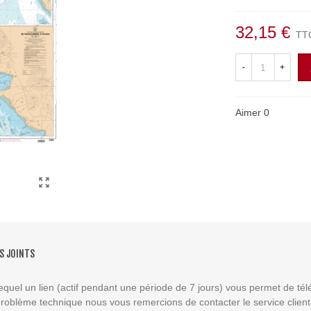
32,15 €
TT
-
+
Aimer
0
S JOINTS
equel un lien (actif pendant une période de 7 jours) vous permet de té
 problème technique nous vous remercions de contacter le service clien