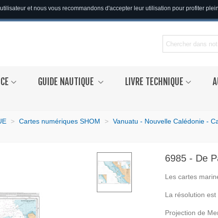
utilisateur et nous vous recommandons d'accepter leur utilisation pour profiter ple
NCE
GUIDE NAUTIQUE
LIVRE TECHNIQUE
A
UE
>
Cartes numériques SHOM
>
Vanuatu - Nouvelle Calédonie - C
6985 - De 
Les cartes marin
La résolution es
Projection de Me