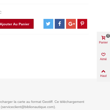
C
Ajouter Au Panier
0
Panier
Aimé
Haut
lécharger la carte au format Geotiff. Ce téléchargement
t (serviceclient@biblionautique.com).